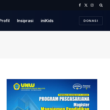
Facebook
X
Instagram
(Twitter)
Profil
Insiprasi
iniKids
DONASI