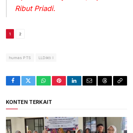
Ribut Priadi.
1
2
humas PTS
LLDikti I
Facebook
Twitter
WhatsApp
Pinterest
LinkedIn
Email
Threads
Copy
Link
KONTEN TERKAIT