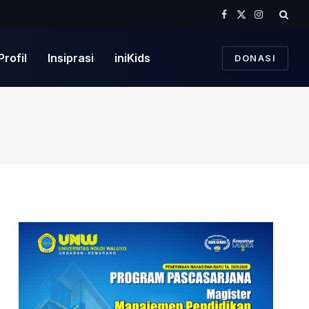
Facebook
X
Instagram
(Twitter)
Profil
Insiprasi
iniKids
DONASI