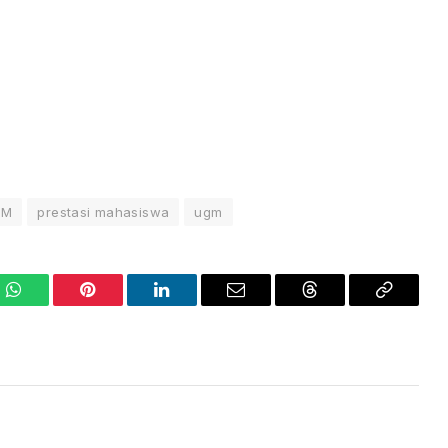
GM
prestasi mahasiswa
ugm
WhatsApp
Pinterest
LinkedIn
Email
Threads
Copy
Link