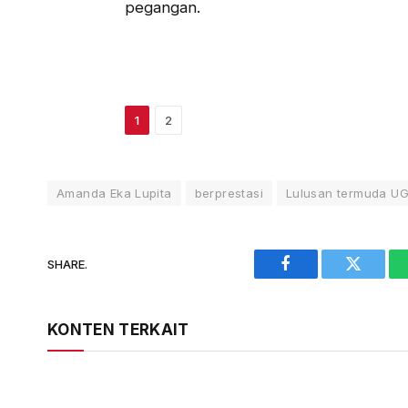
pegangan.
1
2
Amanda Eka Lupita
berprestasi
Lulusan termuda U
SHARE.
Facebook
Twitter
KONTEN TERKAIT