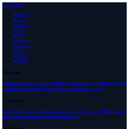
Close Menu
Beranda
Berita
Agenda
Opini
Riset
Prestasi
Beasiswa
Profil
Insiprasi
iniKids
What's Hot
Tingkatkan Daya Saing UMKM Perikanan, Tim PKM UNNES
Terapkan Teknologi Tepat Guna di Tambak Mulyo
5 AGUSTUS 2026
Tim Universitas Pembangunan Jaya Latih Siswa SMK Fadilah
Buat Desain Website dengan Figma AI
4 AGUSTUS 2026