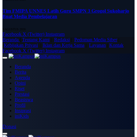
Tim FMIPA UNNES Latih Guru SMPN 3 Grogol Sukoharjo
Buat Media Pembelajaran
3 AGUSTUS 2026
Facebook
X (Twitter)
Instagram
Beranda
|
Tentang Kami
|
Redaksi
|
Pedoman Media Siber
|
Kebijakan Privasi
|
Iklan dan Kerja Sama
|
Layanan
|
Kontak
Facebook
X (Twitter)
Instagram
Beranda
Berita
Agenda
Opini
Riset
Prestasi
Beasiswa
Profil
Insiprasi
iniKids
Donasi