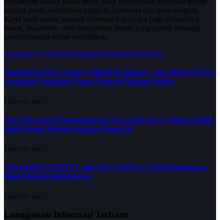
IniKampus adalah portal berita yang menyajikan informasi terkini
seputar dunia pendidikan tinggi di Indonesia dan mancanegara.
Kami hadir untuk menjadi referensi terpercaya bagi mahasiswa,
dosen, akademisi, serta masyarakat umum yang peduli terhadap
perkembangan sektor pendidikan.
Facebook
X (Twitter)
Instagram
Pinterest
YouTube
Tingkatkan Daya Saing UMKM Perikanan, Tim PKM UNNES
Terapkan Teknologi Tepat Guna di Tambak Mulyo
5 AGUSTUS 2026
Tim Universitas Pembangunan Jaya Latih Siswa SMK Fadilah
Buat Desain Website dengan Figma AI
4 AGUSTUS 2026
Tim FMIPA UNNES Latih Guru SMPN 3 Grogol Sukoharjo
Buat Media Pembelajaran
3 AGUSTUS 2026
Langganan Informasi Terbaru