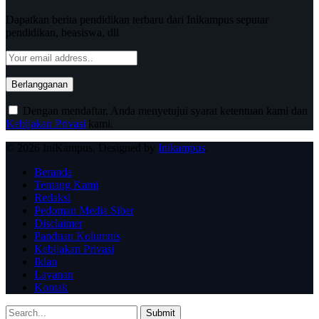
Dapatkan berita pendidikan terbaru dari Inikampus seputar
pendidikan, beasiswa, dll
Dengan mendaftar, Anda menyetujui syarat ketentuan kami dan
Kebijakan Privasi
kami.
© 2026 IniKampus. Designed by
Inikampus
.
Beranda
Tentang Kami
Redaksi
Pedoman Media Siber
Disclaimer
Panduan Kolumnis
Kebijakan Privasi
Iklan
Layanan
Kontak
Submit