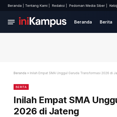
Beranda
|
Tentang Kami
|
Redaksi
|
Pedoman Media Siber
|
Kebi
Beranda
Berita
Beranda
»
Inilah Empat SMA Unggul Garuda Transformasi 2026 di J
BERITA
Inilah Empat SMA Ungg
2026 di Jateng