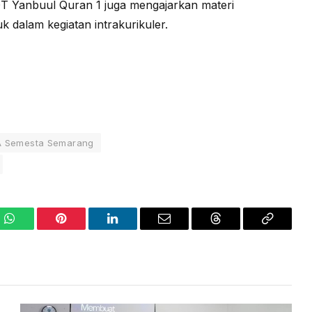
T Yanbuul Quran 1 juga mengajarkan materi
 dalam kegiatan intrakurikuler.
 Semesta Semarang
WhatsApp
Pinterest
LinkedIn
Email
Threads
Copy
Link