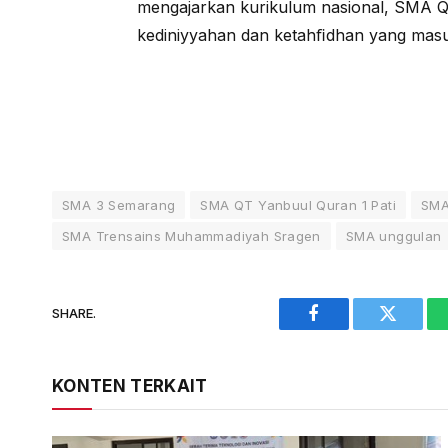
mengajarkan kurikulum nasional, SMA Q
kediniyyahan dan ketahﬁdhan yang masuk
SMA 3 Semarang
SMA QT Yanbuul Quran 1 Pati
SMA
SMA Trensains Muhammadiyah Sragen
SMA unggulan
SHARE.
Facebook
Twitter
KONTEN TERKAIT