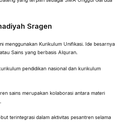
Jateng yang terpilih sebagai SMA Unggul Garuda
adiyah Sragen
ini menggunakan Kurikulum Unifikasi. Ide besarnya
tau Sains yang berbasis Alquran.
kurikulum pendidikan nasional dan kurikulum
ntren sains merupakan kolaborasi antara materi
.
ut terintegrasi dalam aktivitas pesantren selama