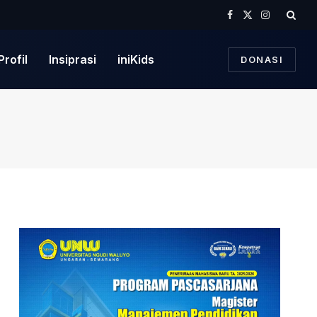
Facebook
X
Instagram
(Twitter)
Profil
Insiprasi
iniKids
DONASI