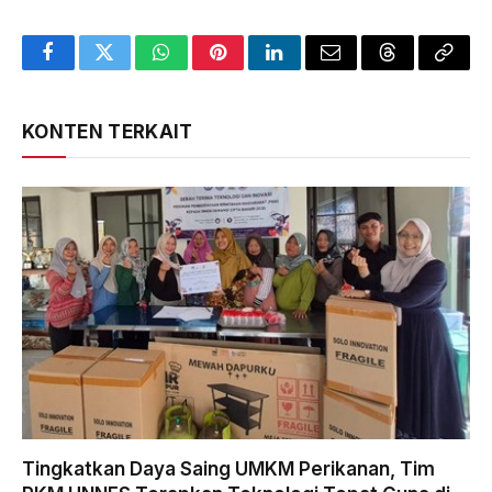
Facebook
Twitter
WhatsApp
Pinterest
LinkedIn
Email
Threads
Copy
Link
KONTEN TERKAIT
Tingkatkan Daya Saing UMKM Perikanan, Tim